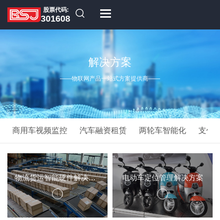
股票代码:
301608
解决方案
——物联网产品一站式方案提供商——
商用车视频监控
汽车融资租赁
两轮车智能化
支付
物流货运智能硬件解决方案
电动车定位管理解决方案