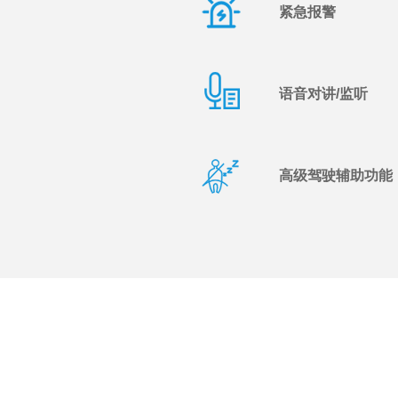
紧急报警
语音对讲/监听
高级驾驶辅助功能（