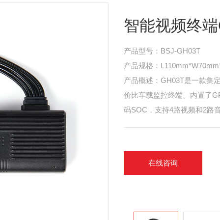
智能视频终端G
产品型号：BSJ-GH03T
产品规格：L110mm*W70mm
产品概述：GH03T是一款集定
价比车载监控终端。内置了GP
码SOC，支持4路视频和2路
在线咨询